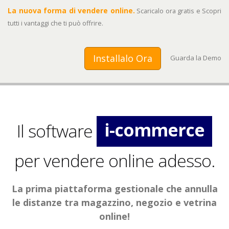
La nuova forma di vendere online.
Scaricalo ora gratis e Scopri
tutti i vantaggi che ti può offrire.
Installalo Ora
Guarda la Demo
e-commerce
i-commerce
Il software
disponibile
per vendere online adesso.
immediato
La prima piattaforma gestionale che annulla
le distanze tra magazzino, negozio e vetrina
vantaggioso
online!