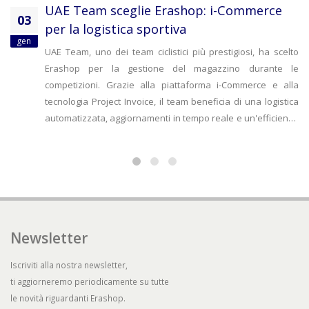
UAE Team sceglie Erashop: i-Commerce
03
per la logistica sportiva
gen
UAE Team, uno dei team ciclistici più prestigiosi, ha scelto
Erashop per la gestione del magazzino durante le
competizioni. Grazie alla piattaforma i-Commerce e alla
tecnologia Project Invoice, il team beneficia di una logistica
automatizzata, aggiornamenti in tempo reale e un'efficienza
operativa ottimale. Questa collaborazione garantisce un
controllo completo delle scorte e un vantaggio competitivo in
gara.
Newsletter
Iscriviti alla nostra newsletter,
ti aggiorneremo periodicamente su tutte
le novità riguardanti Erashop.