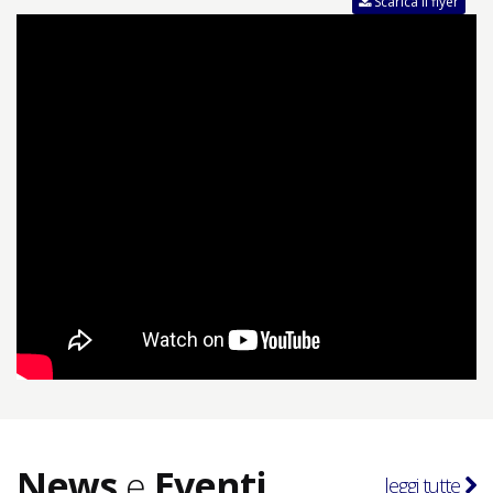
Scarica il flyer
News
e
Eventi
leggi tutte