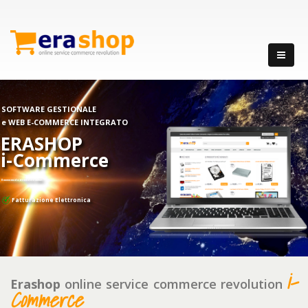
SOFTWARE GESTIONALE
e WEB E-COMMERCE INTEGRATO
ERASHOP
i-Commerce
Il nuovo modo di vendere online.
Fatturazione Elettronica
i-
Erashop
online service commerce revolution
Commerce