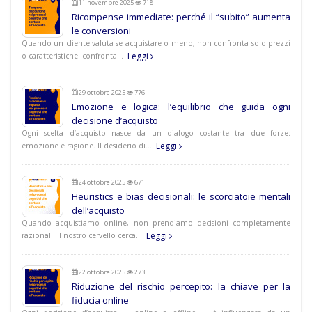
11 novembre 2025
718
Ricompense immediate: perché il “subito” aumenta
le conversioni
Quando un cliente valuta se acquistare o meno, non confronta solo prezzi
Leggi
o caratteristiche: confronta…
29 ottobre 2025
776
Emozione e logica: l’equilibrio che guida ogni
decisione d’acquisto
Ogni scelta d’acquisto nasce da un dialogo costante tra due forze:
Leggi
emozione e ragione. Il desiderio di…
24 ottobre 2025
671
Heuristics e bias decisionali: le scorciatoie mentali
dell’acquisto
Quando acquistiamo online, non prendiamo decisioni completamente
Leggi
razionali. Il nostro cervello cerca…
22 ottobre 2025
273
Riduzione del rischio percepito: la chiave per la
fiducia online