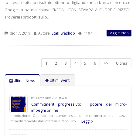
tu stesso l'ottimo risultato ottenuto digitando nella barra di ricerca di
Google la parola chiave "KEFIAH CON STAMPA A CUORE E PIZZO".
Troverai i prodotti sullo…
Leggi tutto
dic 17, 2019
Autore:
Staff Erashop
1197
1
2
3
4
5
6
>>
Ultima
Ultimi Eventi
Ultime News
14 novembre 2025
400
Commitment progressivo: il potere dei micro-
impegni online
Introduzione Quando un utente visita un e-commerce, non passa
Leggi
immediatamente dall’interesse all’acquisto.…