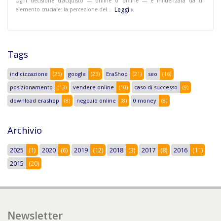
Ogni decisione d’acquisto — online o offline — è influenzata da un
Leggi
elemento cruciale: la percezione del…
Tags
indicizzazione
(26)
google
(23)
EraShop
(21)
seo
(16)
posizionamento
(13)
vendere online
(10)
caso di successo
(9)
download erashop
(8)
negozio online
(8)
0 money
(8)
Archivio
2025
(1)
2020
(6)
2019
(12)
2018
(3)
2017
(8)
2016
(11)
2015
(20)
Newsletter