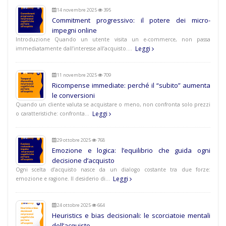
14 novembre 2025
395
Commitment progressivo: il potere dei micro-
impegni online
Introduzione Quando un utente visita un e-commerce, non passa
Leggi
immediatamente dall’interesse all’acquisto.…
11 novembre 2025
709
Ricompense immediate: perché il “subito” aumenta
le conversioni
Quando un cliente valuta se acquistare o meno, non confronta solo prezzi
Leggi
o caratteristiche: confronta…
29 ottobre 2025
768
Emozione e logica: l’equilibrio che guida ogni
decisione d’acquisto
Ogni scelta d’acquisto nasce da un dialogo costante tra due forze:
Leggi
emozione e ragione. Il desiderio di…
24 ottobre 2025
664
Heuristics e bias decisionali: le scorciatoie mentali
dell’acquisto