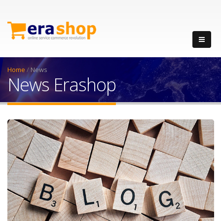
Home
/
News
News Erashop