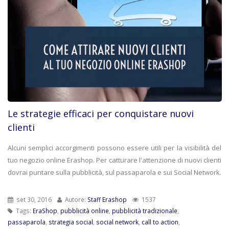
Le strategie efficaci per conquistare nuovi
clienti
Alcuni semplici accorgimenti possono essere utili per la visibilità del
tuo negozio online Erashop. Per catturare l'attenzione di nuovi clienti
dovrai puntare sulla pubblicità, sul passaparola e sui Social Network.
set 30, 2016
Autore:
Staff Erashop
1537
Tags:
EraShop
,
pubblicità online
,
pubblicità tradizionale
,
passaparola
,
strategia social
,
social network
,
call to action
,