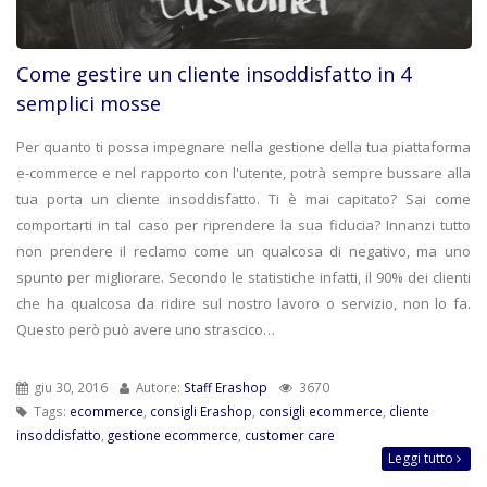
Come gestire un cliente insoddisfatto in 4
semplici mosse
Per quanto ti possa impegnare nella gestione della tua piattaforma
e-commerce e nel rapporto con l'utente, potrà sempre bussare alla
tua porta un cliente insoddisfatto. Ti è mai capitato? Sai come
comportarti in tal caso per riprendere la sua fiducia? Innanzi tutto
non prendere il reclamo come un qualcosa di negativo, ma uno
spunto per migliorare. Secondo le statistiche infatti, il 90% dei clienti
che ha qualcosa da ridire sul nostro lavoro o servizio, non lo fa.
Questo però può avere uno strascico…
giu 30, 2016
Autore:
Staff Erashop
3670
Tags:
ecommerce
,
consigli Erashop
,
consigli ecommerce
,
cliente
insoddisfatto
,
gestione ecommerce
,
customer care
Leggi tutto