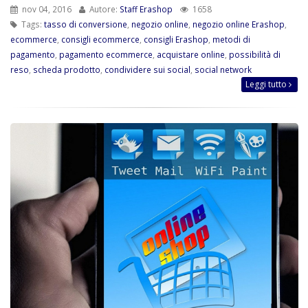
nov 04, 2016
Autore:
Staff Erashop
1658
Tags:
tasso di conversione
,
negozio online
,
negozio online Erashop
,
ecommerce
,
consigli ecommerce
,
consigli Erashop
,
metodi di
pagamento
,
pagamento ecommerce
,
acquistare online
,
possibilità di
reso
,
scheda prodotto
,
condividere sui social
,
social network
Leggi tutto