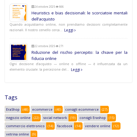
24 ottobre 2025
666
Heuristics e bias decisionali: le scorciatoie mentali
dell’acquisto
Quando acquistiamo online, non prendiamo decisioni completamente
Leggi
razionali. Il nostro cervello cerca…
22 ottobre 2025
271
Riduzione del rischio percepito: la chiave per la
fiducia online
Ogni decisione d’acquisto — online o offline — è influenzata da un
Leggi
elemento cruciale: la percezione del…
Tags
EraShop
(48)
ecommerce
(40)
consigli ecommerce
(27)
negozio online
(22)
social network
(19)
consigli Erashop
(15)
commercio elettronico
(14)
facebook
(14)
vendere online
(12)
vetrina online
(9)