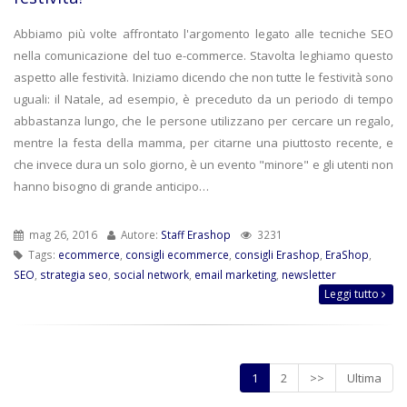
Abbiamo più volte affrontato l'argomento legato alle tecniche SEO
nella comunicazione del tuo e-commerce. Stavolta leghiamo questo
aspetto alle festività. Iniziamo dicendo che non tutte le festività sono
uguali: il Natale, ad esempio, è preceduto da un periodo di tempo
abbastanza lungo, che le persone utilizzano per cercare un regalo,
mentre la festa della mamma, per citarne una piuttosto recente, e
che invece dura un solo giorno, è un evento "minore" e gli utenti non
hanno bisogno di grande anticipo…
mag 26, 2016
Autore:
Staff Erashop
3231
Tags:
ecommerce
,
consigli ecommerce
,
consigli Erashop
,
EraShop
,
SEO
,
strategia seo
,
social network
,
email marketing
,
newsletter
Leggi tutto
1
2
>>
Ultima