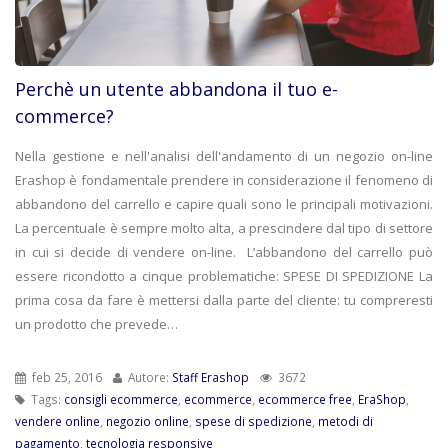
Perchè un utente abbandona il tuo e-
commerce?
Nella gestione e nell'analisi dell'andamento di un negozio on-line
Erashop è fondamentale prendere in considerazione il fenomeno di
abbandono del carrello e capire quali sono le principali motivazioni.
La percentuale è sempre molto alta, a prescindere dal tipo di settore
in cui si decide di vendere on-line. L’abbandono del carrello può
essere ricondotto a cinque problematiche: SPESE DI SPEDIZIONE La
prima cosa da fare è mettersi dalla parte del cliente: tu compreresti
un prodotto che prevede…
feb 25, 2016
Autore:
Staff Erashop
3672
Tags:
consigli ecommerce
,
ecommerce
,
ecommerce free
,
EraShop
,
vendere online
,
negozio online
,
spese di spedizione
,
metodi di
pagamento
,
tecnologia responsive