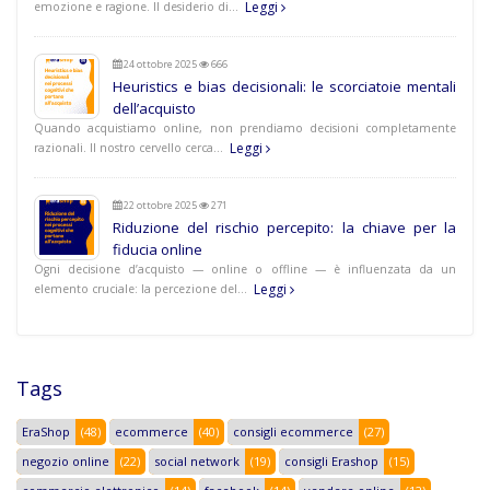
Leggi
emozione e ragione. Il desiderio di…
24 ottobre 2025
666
Heuristics e bias decisionali: le scorciatoie mentali
dell’acquisto
Quando acquistiamo online, non prendiamo decisioni completamente
Leggi
razionali. Il nostro cervello cerca…
22 ottobre 2025
271
Riduzione del rischio percepito: la chiave per la
fiducia online
Ogni decisione d’acquisto — online o offline — è influenzata da un
Leggi
elemento cruciale: la percezione del…
Tags
EraShop
(48)
ecommerce
(40)
consigli ecommerce
(27)
negozio online
(22)
social network
(19)
consigli Erashop
(15)