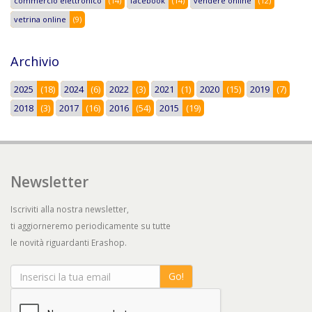
commercio elettronico
(14)
facebook
(14)
vendere online
(12)
vetrina online
(9)
Archivio
2025
(18)
2024
(6)
2022
(3)
2021
(1)
2020
(15)
2019
(7)
2018
(3)
2017
(16)
2016
(54)
2015
(19)
Newsletter
Iscriviti alla nostra newsletter,
ti aggiorneremo periodicamente su tutte
le novità riguardanti Erashop.
Go!