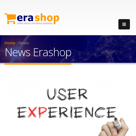
Home
/
News
News Erashop