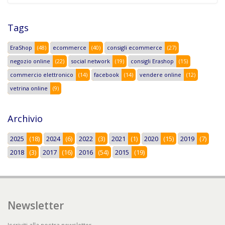
Tags
EraShop
(48)
ecommerce
(40)
consigli ecommerce
(27)
negozio online
(22)
social network
(19)
consigli Erashop
(15)
commercio elettronico
(14)
facebook
(14)
vendere online
(12)
vetrina online
(9)
Archivio
2025
(18)
2024
(6)
2022
(3)
2021
(1)
2020
(15)
2019
(7)
2018
(3)
2017
(16)
2016
(54)
2015
(19)
Newsletter