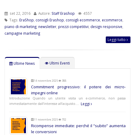
set 22, 2016
Autore:
Staff Erashop
4557
Tags:
EraShop
,
consigli Erashop
,
consigli ecommerce
,
ecommerce
,
piano di marketing
,
newsletter
,
prezzi competitivi
,
design responsive
,
campagne marketing
Leggi tutto
Ultimi Eventi
Ultime News
14 novembre 2025
388
Commitment progressivo: il potere dei micro-
impegni online
Introduzione Quando un utente visita un e-commerce, non passa
Leggi
immediatamente dall’interesse all’acquisto.…
11 novembre 2025
702
Ricompense immediate: perché il “subito” aumenta
le conversioni