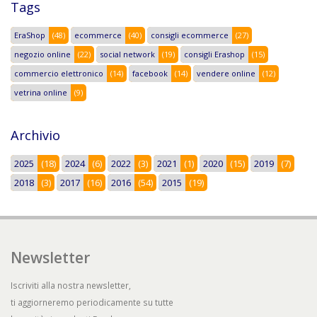
Tags
EraShop
(48)
ecommerce
(40)
consigli ecommerce
(27)
negozio online
(22)
social network
(19)
consigli Erashop
(15)
commercio elettronico
(14)
facebook
(14)
vendere online
(12)
vetrina online
(9)
Archivio
2025
(18)
2024
(6)
2022
(3)
2021
(1)
2020
(15)
2019
(7)
2018
(3)
2017
(16)
2016
(54)
2015
(19)
Newsletter
Iscriviti alla nostra newsletter,
ti aggiorneremo periodicamente su tutte