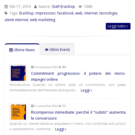
feb 17, 2016
Autore:
Staff Erashop
1888
Tags:
EraShop
,
impression
,
facebook
,
web
,
internet
,
tecnologia
,
utenti internet
,
web marketing
Leggi tutto
Ultimi Eventi
Ultime News
14 novembre 2025
388
Commitment progressivo: il potere dei micro-
impegni online
Introduzione Quando un utente visita un e-commerce, non passa
Leggi
immediatamente dall’interesse all’acquisto.…
11 novembre 2025
701
Ricompense immediate: perché il “subito” aumenta
le conversioni
Quando un cliente valuta se acquistare o meno, non confronta solo prezzi
Leggi
o caratteristiche: confronta…